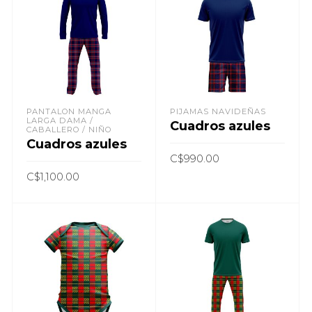
PANTALON MANGA
PIJAMAS NAVIDEÑAS
LARGA DAMA /
Cuadros azules
CABALLERO / NIÑO
Cuadros azules
C$
990.00
C$
1,100.00
AÑADIR AL CARRITO
AÑADIR AL CARRITO