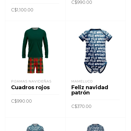
C$
990.00
C$
1,100.00
AÑADIR AL CARRITO
AÑADIR AL CARRITO
PIJAMAS NAVIDEÑAS
MAMELUCO
Cuadros rojos
Feliz navidad
patrón
C$
990.00
C$
370.00
AÑADIR AL CARRITO
AÑADIR AL CARRITO