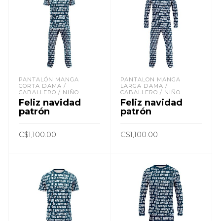
PANTALÓN MANGA
PANTALON MANGA
CORTA DAMA /
LARGA DAMA /
CABALLERO / NIÑO
CABALLERO / NIÑO
Feliz navidad
Feliz navidad
patrón
patrón
C$
1,100.00
C$
1,100.00
AÑADIR AL CARRITO
AÑADIR AL CARRITO