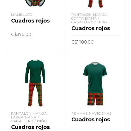
MAMELUCO
PANTALÓN MANGA
CORTA DAMA /
Cuadros rojos
CABALLERO / NIÑO
Cuadros rojos
C$
370.00
C$
1,100.00
AÑADIR AL CARRITO
AÑADIR AL CARRITO
PANTALON MANGA
PIJAMAS NAVIDEÑAS
LARGA DAMA /
Cuadros rojos
CABALLERO / NIÑO
Cuadros rojos