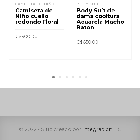
CAMISETA DE NIÑO
BODY SUIT
Camiseta de
Body Suit de
Niño cuello
dama cooltura
redondo Floral
Acuarela Macho
Raton
C$
500.00
C$
650.00
AÑADIR AL CARRITO
AÑADIR AL CARRITO
© 2022 - Sitio creado por
Integracion TIC