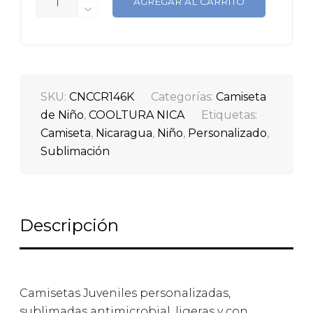
AGREGAR AL CARRITO
SKU:
CNCCR146K
Categorías:
Camiseta
de Niño
,
COOLTURA NICA
Etiquetas:
Camiseta
,
Nicaragua
,
Niño
,
Personalizado
,
Sublimación
Descripción
Camisetas Juveniles personalizadas,
sublimadas antimicrobial, ligeras y con