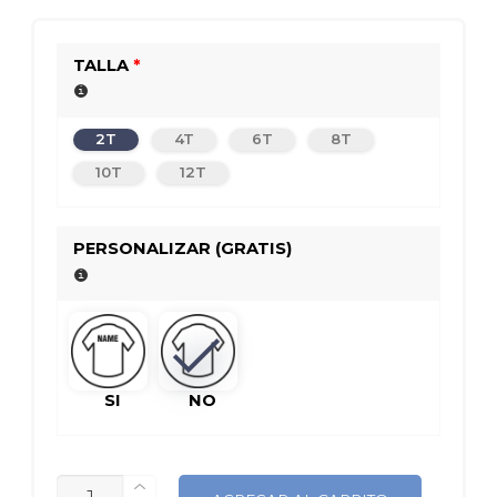
TALLA
*
2T
4T
6T
8T
10T
12T
PERSONALIZAR (GRATIS)
SI
NO
CANTIDAD