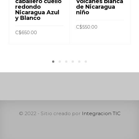
caballero cuello
Volcanes blanca
redondo
de Nicaragua
Nicaragua Azul
niño
y Blanco
C$
550.00
C$
650.00
AÑADIR AL CARRITO
AÑADIR AL CARRITO
© 2022 - Sitio creado por
Integracion TIC