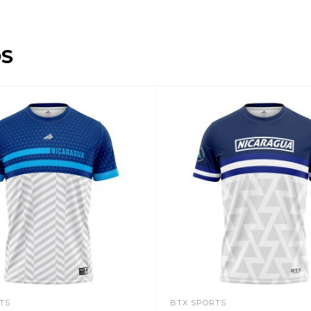
S
TS
BTX SPORTS