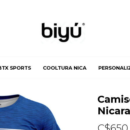
BTX SPORTS
COOLTURA NICA
PERSONALI
Camis
Nicar
C$
650