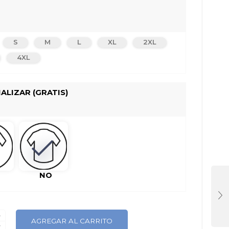
S
M
L
XL
2XL
4XL
ALIZAR (GRATIS)
NO
D
AGREGAR AL CARRITO