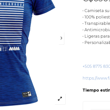
• Camiseta s
• 100% polies
• Transpirabl
• Antimicrobi
• Ligeras para
• Personaliza
+505 8775 83
https://www.
Tiempo estim