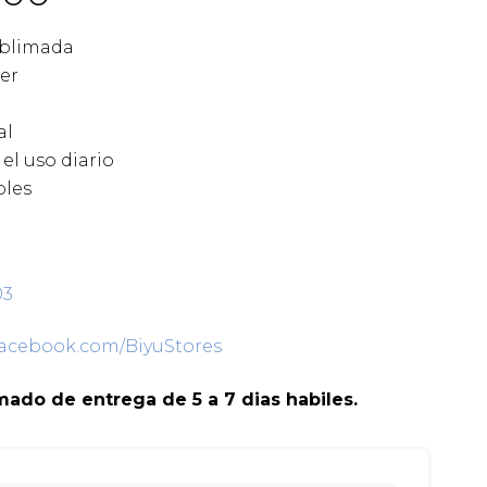
ublimada
ter
e
al
 el uso diario
bles
03
facebook.com/BiyuStores
ado de entrega de 5 a 7 dias habiles.