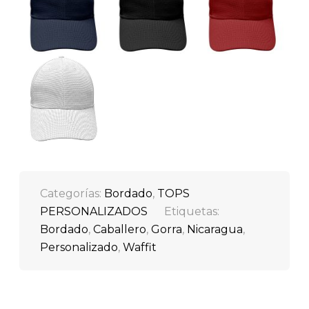
Navy
Negra
Roja
Blanca
Categorías:
Bordado
,
TOPS
PERSONALIZADOS
Etiquetas:
Bordado
,
Caballero
,
Gorra
,
Nicaragua
,
Personalizado
,
Waffit