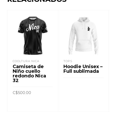
COOLTURA NICA
TOPS
Camiseta de
Hoodie Unisex –
Niño cuello
Full sublimada
redondo Nica
32
C$
500.00
LEER MÁS
AÑADIR AL CARRITO