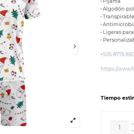
• Pijama
• Algodón pol
• Transpirabl
• Antimicrobi
• Ligeras para
• Personaliza
+505 8775 83
https://www.
Tiempo estim
CANTIDA