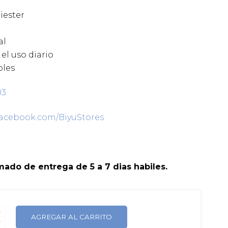
iester
e
al
 el uso diario
bles
03
facebook.com/BiyuStores
ado de entrega de 5 a 7 dias habiles.
D
AGREGAR AL CARRITO